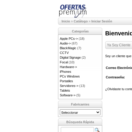
Inicio
»
Catálogo
»
Iniciar Sesión
Categorías
Bienvenid
Apple PCs->
(18)
Audio->
(67)
Ya Soy Cliente
BlackMagic
(7)
CCTV
Soy un cliente que
Digital Signage
(2)
Focal
(10)
Hardware->
Correo Electróni
iPhones
PCs Windows
Contraseña:
Portatiles
Servidores->
(13)
¿Olvidaste tu cont
Tablets
Software->
(5)
Fabricantes
Búsqueda Rápida