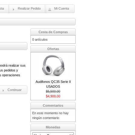
sta
Realizar Pedido
Mi Cuenta
Cesta de Compras
0 artículos
Ofertas
odrá realizar sus
us pedidos y
us operaciones
Audifonos QC35 Serie II
USADOS
Continuar
$5,500.00
$4,900.00
Comentarios
En este momento no hay
ningún comentario
Monedas