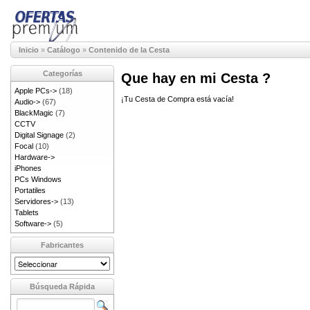
Inicio
»
Catálogo
»
Contenido de la Cesta
Categorías
Que hay en mi Cesta ?
Apple PCs->
(18)
¡Tu Cesta de Compra está vacía!
Audio->
(67)
BlackMagic
(7)
CCTV
Digital Signage
(2)
Focal
(10)
Hardware->
iPhones
PCs Windows
Portatiles
Servidores->
(13)
Tablets
Software->
(5)
Fabricantes
Búsqueda Rápida