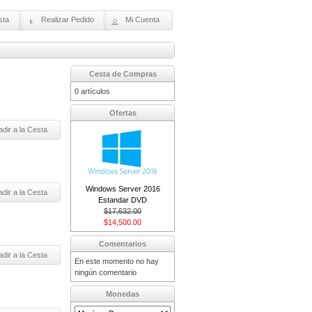
sta
Realizar Pedido
Mi Cuenta
Cesta de Compras
0 artículos
Ofertas
dir a la Cesta
Windows Server 2016
dir a la Cesta
Estandar DVD
$17,632.00
$14,500.00
Comentarios
dir a la Cesta
En este momento no hay
ningún comentario
Monedas