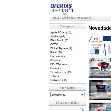
Inicio
»
Catálogo
»
Novedades
Categorías
Novedad
Apple PCs->
(18)
Audio->
(67)
BlackMagic
(7)
CCTV
Digital Signage
(2)
Focal
(10)
Hardware->
iPhones
PCs Windows
Portatiles
Servidores->
(13)
Tablets
Software->
(5)
Fabricantes
Búsqueda Rápida