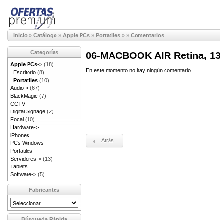
Inicio
»
Catálogo
»
Apple PCs
»
Portatiles
»
»
Comentarios
Categorías
06-MACBOOK AIR Retina, 13
Apple PCs
->
(18)
En este momento no hay ningún comentario.
Escritorio
(8)
Portatiles
(10)
Audio->
(67)
BlackMagic
(7)
CCTV
Digital Signage
(2)
Focal
(10)
Hardware->
iPhones
Atrás
PCs Windows
Portatiles
Servidores->
(13)
Tablets
Software->
(5)
Fabricantes
Búsqueda Rápida