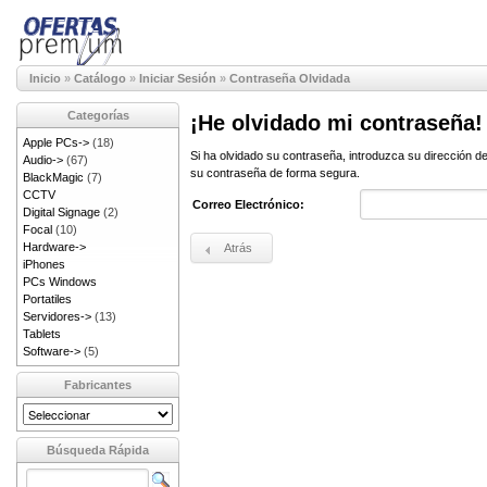
Inicio
»
Catálogo
»
Iniciar Sesión
»
Contraseña Olvidada
Categorías
¡He olvidado mi contraseña!
Apple PCs->
(18)
Si ha olvidado su contraseña, introduzca su dirección 
Audio->
(67)
su contraseña de forma segura.
BlackMagic
(7)
CCTV
Correo Electrónico:
Digital Signage
(2)
Focal
(10)
Hardware->
Atrás
iPhones
PCs Windows
Portatiles
Servidores->
(13)
Tablets
Software->
(5)
Fabricantes
Búsqueda Rápida