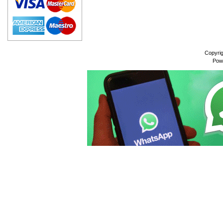
Copyri
Pow