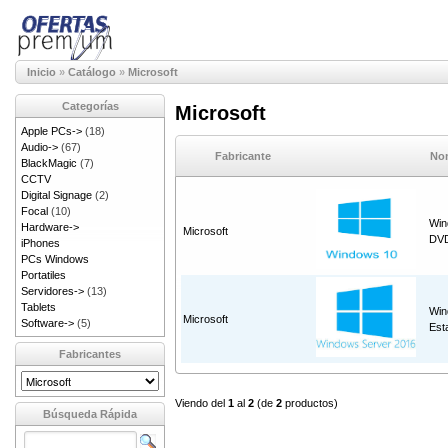
Inicio
»
Catálogo
»
Microsoft
Categorías
Microsoft
Apple PCs->
(18)
Audio->
(67)
Fabricante
Nom
BlackMagic
(7)
CCTV
Digital Signage
(2)
Focal
(10)
Win
Hardware->
Microsoft
DV
iPhones
PCs Windows
Portatiles
Servidores->
(13)
Tablets
Win
Microsoft
Software->
(5)
Est
Fabricantes
Viendo del
1
al
2
(de
2
productos)
Búsqueda Rápida