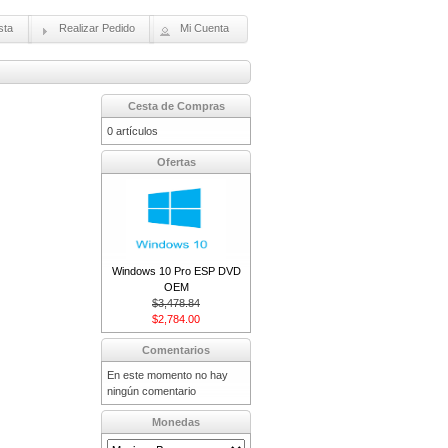
sta
Realizar Pedido
Mi Cuenta
Cesta de Compras
0 artículos
Ofertas
Windows 10 Pro ESP DVD
OEM
$3,478.84
$2,784.00
Comentarios
En este momento no hay
ningún comentario
Monedas