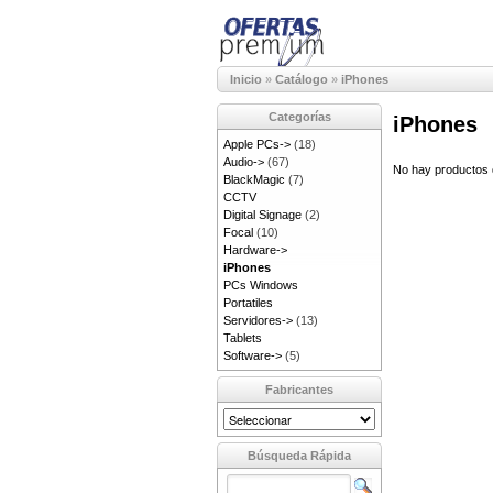
Inicio
»
Catálogo
»
iPhones
Categorías
iPhones
Apple PCs->
(18)
Audio->
(67)
No hay productos d
BlackMagic
(7)
CCTV
Digital Signage
(2)
Focal
(10)
Hardware->
iPhones
PCs Windows
Portatiles
Servidores->
(13)
Tablets
Software->
(5)
Fabricantes
Búsqueda Rápida