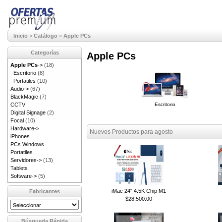
Inicio
»
Catálogo
»
Apple PCs
Categorías
Apple PCs
Apple PCs
->
(18)
Escritorio
(8)
Portatiles
(10)
Audio->
(67)
BlackMagic
(7)
CCTV
Escritorio
Digital Signage
(2)
Focal
(10)
Hardware->
Nuevos Productos para agosto
iPhones
PCs Windows
Portatiles
Servidores->
(13)
Tablets
Software->
(5)
iMac 24" 4.5K Chip M1
Fabricantes
$28,500.00
Búsqueda Rápida