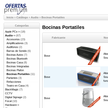
Inicio
»
Catálogo
»
Audio
»
Bocinas Portatiles
Categorías
Bocinas Portatiles
Apple PCs->
(18)
Audio
->
(67)
Fabricante
Nom
Accesorios
(23)
Amplificadores
(3)
Audifonos
(2)
Barras de Sonido
(6)
Alt
Bocinas Autos
(7)
Bose
Sou
Bocinas Bluetooth
Bocinas Casa
(8)
Bocinas Integradas
Bocinas Plafon
Alt
Bocinas Portatiles
(11)
Bose
Sou
Parlantes
(3)
fun
Refacciones
Teatro en Casa
(4)
BlackMagic
(7)
CCTV
Alt
Digital Signage
(2)
Bose
Sou
Focal
(10)
Hardware->