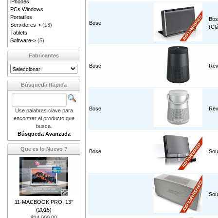
iPhones
PCs Windows
Portatiles
Bos
Bose
Servidores->
(13)
(Cl
Tablets
Software->
(5)
Fabricantes
Bose
Rev
Búsqueda Rápida
Bose
Rev
Use palabras clave para
encontrar el producto que
busca.
Búsqueda Avanzada
Que es lo Nuevo ?
Bose
Sou
Sou
11-MACBOOK PRO, 13”
(2015)
$14,000.00