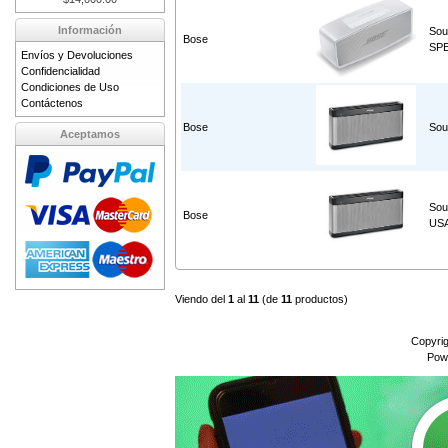
Información
Sou
Bose
SPE
Envíos y Devoluciones
Confidencialidad
Condiciones de Uso
Contáctenos
Bose
Sou
Aceptamos
Sou
Bose
US
Viendo del
1
al
11
(de
11
productos)
Copyri
Pow