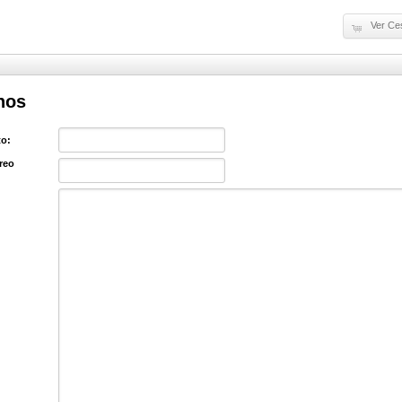
Ver Ce
nos
o:
reo