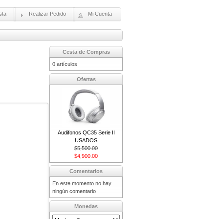
sta
Realizar Pedido
Mi Cuenta
Cesta de Compras
0 artículos
Ofertas
Audifonos QC35 Serie II
USADOS
$5,500.00
$4,900.00
Comentarios
En este momento no hay
ningún comentario
Monedas