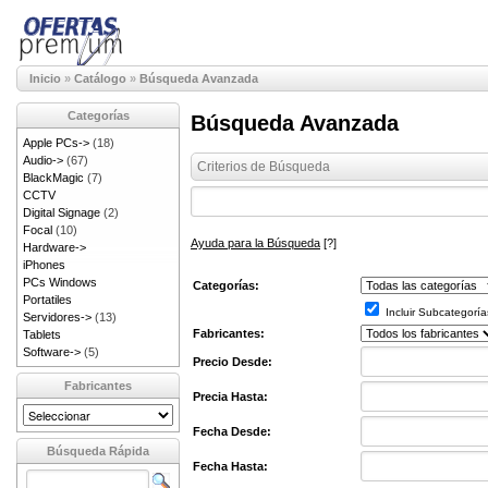
Inicio
»
Catálogo
»
Búsqueda Avanzada
Categorías
Búsqueda Avanzada
Apple PCs->
(18)
Audio->
(67)
Criterios de Búsqueda
BlackMagic
(7)
CCTV
Digital Signage
(2)
Focal
(10)
Ayuda para la Búsqueda
[?]
Hardware->
iPhones
PCs Windows
Categorías:
Portatiles
Incluir Subcategoría
Servidores->
(13)
Fabricantes:
Tablets
Software->
(5)
Precio Desde:
Fabricantes
Precia Hasta:
Fecha Desde:
Búsqueda Rápida
Fecha Hasta: