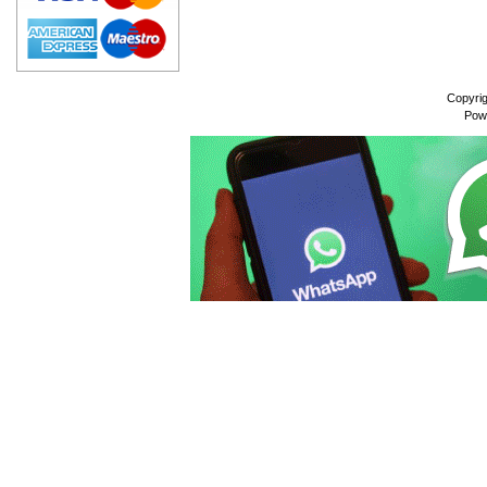
Copyri
Pow