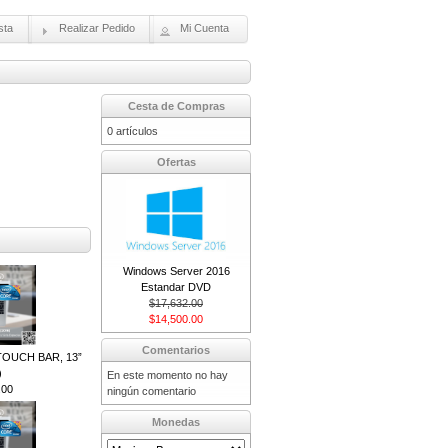
sta
Realizar Pedido
Mi Cuenta
Cesta de Compras
0 artículos
Ofertas
Windows Server 2016
Estandar DVD
$17,632.00
$14,500.00
Comentarios
OUCH BAR, 13”
)
En este momento no hay
.00
ningún comentario
Monedas