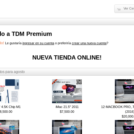
Ver Ce
do a TDM Premium
do!
Le gustaría
ingresar en su cuenta
o preferiría
crear una nueva cuenta
?
NUEVA TIENDA ONLINE!
os para agosto
" 4.5K Chip M1
iMac 21.5" 2011
12-MACBOOK PRO,.T
8,500.00
$7,500.00
(2016
$20,000