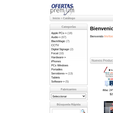
Inicio
»
Catálogo
Categorías
Bienveni
Apple PCs->
(18)
Invita
Bienvenido
Audio->
(67)
BlackMagic
(7)
CCTV
Digital Signage
(2)
Focal
(10)
Hardware->
Nuevos Product
iPhones
PCs Windows
Portatiles
Servidores->
(13)
Tablets
Software->
(5)
Fabricantes
iMac 24
$2
Búsqueda Rápida